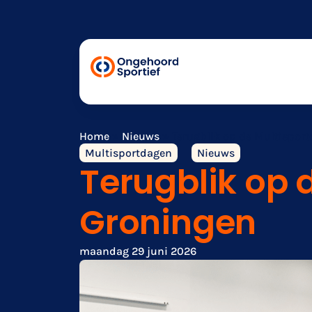
Home
»
Nieuws
»
Terugblik op de Multispor
Multisportdagen
Nieuws
Terugblik op 
Groningen
maandag 29 juni 2026