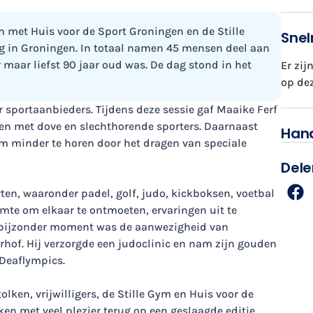
 met Huis voor de Sport Groningen en de Stille
Snel
 in Groningen. In totaal namen 45 mensen deel aan
maar liefst 90 jaar oud was. De dag stond in het
Er zi
op de
 sportaanbieders. Tijdens deze sessie gaf Maaike Ferf
en met dove en slechthorende sporters. Daarnaast
Hand
om minder te horen door het dragen van speciale
Dele
en, waaronder padel, golf, judo, kickboksen, voetbal
imte om elkaar te ontmoeten, ervaringen uit te
n bijzonder moment was de aanwezigheid van
of. Hij verzorgde een judoclinic en nam zijn gouden
 Deaflympics.
lken, vrijwilligers, de Stille Gym en Huis voor de
en met veel plezier terug op een geslaagde editie.