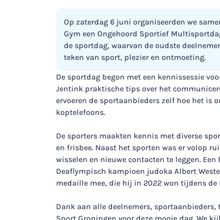
Op zaterdag 6 juni organiseerden we samen
Gym een Ongehoord Sportief Multisportdag
de sportdag, waarvan de oudste deelnemer 
teken van sport, plezier en ontmoeting.
De sportdag begon met een kennissessie voor
Jentink praktische tips over het communicer
ervoeren de sportaanbieders zelf hoe het is 
koptelefoons.
De sporters maakten kennis met diverse sport
en frisbee. Naast het sporten was er volop ru
wisselen en nieuwe contacten te leggen. Ee
Deaflympisch kampioen judoka Albert Westerh
medaille mee, die hij in 2022 won tijdens de
Dank aan alle deelnemers, sportaanbieders, to
Sport Groningen voor deze mooie dag. We kijk