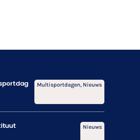
isportdag
Multisportdagen
,
Nieuws
tituut
Nieuws