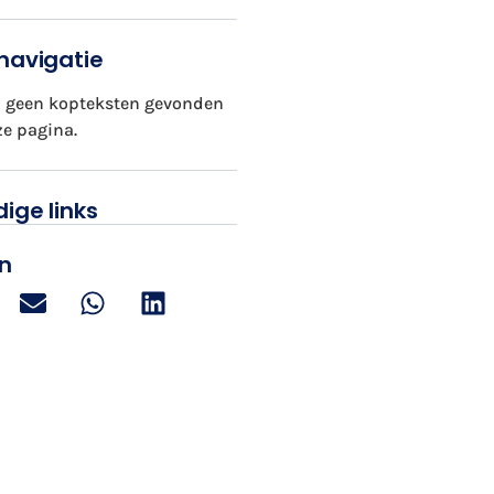
navigatie
jn geen kopteksten gevonden
ze pagina.
ige links
n