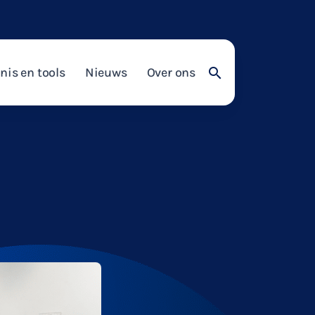
nis en tools
Nieuws
Over ons