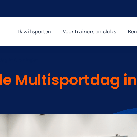
Ik wil sporten
Voor trainers en clubs
Ken
tdag in Groningen
de Multisportdag in