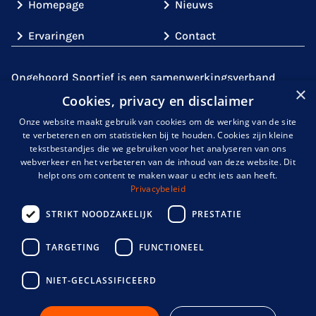
Homepage
Nieuws
Ervaringen
Contact
Ongehoord Sportief is een samenwerkingsverband
×
tussen partijen uit de sport (
Gehandicaptensport
Cookies, privacy en disclaimer
Nederland
,
de
KNDSB
en
NOC*NSF
)
en partijen met
Onze website maakt gebruik van cookies om de werking van de site
expertise over doof- en slechthorendheid,
te verbeteren en om statistieken bij te houden. Cookies zijn kleine
zoals
Kentalis
. Gezamenlijk gaan wij de uitdaging aan
tekstbestandjes die we gebruiken voor het analyseren van ons
om de sportparticipatie onder mensen met een
webverkeer en het verbeteren van de inhoud van deze website. Dit
helpt ons om content te maken waar u echt iets aan heeft.
auditieve handicap te verhogen en de belemmeringen
Privacybeleid
uit de weg te halen.
STRIKT NOODZAKELIJK
PRESTATIE
TARGETING
FUNCTIONEEL
info@ongehoordsportief.nl
NIET-GECLASSIFICEERD