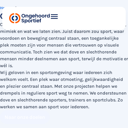
Home
»
Over ons
Over ons
Communicatie is meer dan woorden: het zit ook in gebaren,
mimiek en wat we laten zien. Juist daarom zou sport, waar
voordoen en beweging centraal staan, een toegankelijke
plek moeten zijn voor mensen die vertrouwen op visuele
communicatie. Toch zien we dat dove en slechthorende
mensen minder deelnemen aan sport, terwijl de motivatie er
wél is.
Wij geloven in een sportomgeving waar iedereen zich
welkom voelt. Een plek waar otmoeting, gelijkwaardigheid
en plezier centraal staan. Met onze projecten helpen we
drempels in reguliere sport weg te nemen. We ondersteunen
dove en slechthorende sporters, trainers en sportclubs. Zo
werken we samen aan sport voor iedereen.
Naar onze doelen