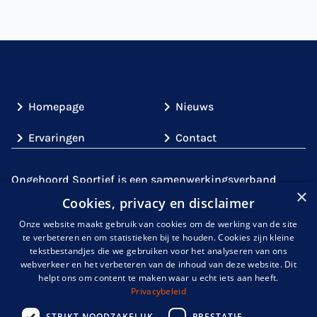
Homepage
Nieuws
Ervaringen
Contact
Ongehoord Sportief is een samenwerkingsverband
×
tussen partijen uit de sport (
Gehandicaptensport
Cookies, privacy en disclaimer
Nederland
,
de
KNDSB
en
NOC*NSF
)
en partijen met
Onze website maakt gebruik van cookies om de werking van de site
expertise over doof- en slechthorendheid,
te verbeteren en om statistieken bij te houden. Cookies zijn kleine
zoals
Kentalis
. Gezamenlijk gaan wij de uitdaging aan
tekstbestandjes die we gebruiken voor het analyseren van ons
om de sportparticipatie onder mensen met een
webverkeer en het verbeteren van de inhoud van deze website. Dit
helpt ons om content te maken waar u echt iets aan heeft.
auditieve handicap te verhogen en de belemmeringen
Privacybeleid
uit de weg te halen.
STRIKT NOODZAKELIJK
PRESTATIE