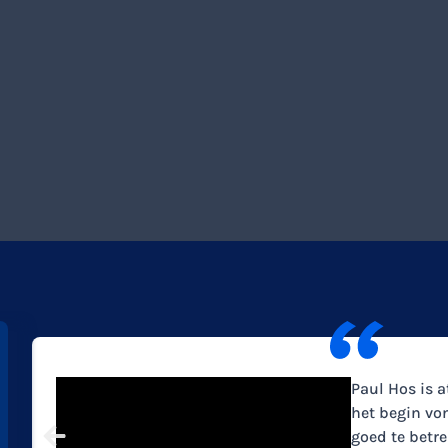
Paul Hos is a
het begin von
goed te betr