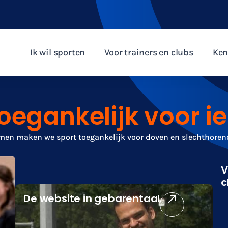
Ik wil sporten
Voor trainers en clubs
Ken
toegankelijk voor i
en maken we sport toegankelijk voor doven en slechthore
V
c
De website in gebarentaal