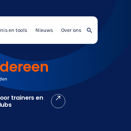
nis en tools
Nieuws
Over ons
edereen
nden
oor trainers en
lubs