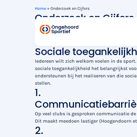
Home
»
Onderzoek en Cijfers
Onderzoek en Cijfers
Dove en slechthorende mensen zijn net zo gem
onderzoek die dit verschil uitleggen. Deze v
Sociale toegankelijk
Iedereen wilt zich welkom voelen in de sport.
sociale toegankelijkheid het belangrijkst v
ondersteunen bij het realiseren van die soci
stellen.
1.
Communicatiebarriè
Op veel clubs is gesproken communicatie de 
Dit maakt meedoen lastiger (Hoogendoorn et a
2.