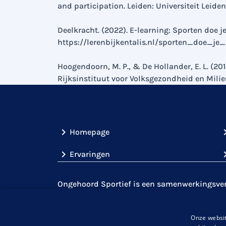
and participation. Leiden: Universiteit Leiden
Deelkracht. (2022). E-learning: Sporten doe 
https://lerenbijkentalis.nl/sporten_doe
Hoogendoorn, M. P., & De Hollander, E. L. (2
Rijksinstituut voor Volksgezondheid en Mili
Homepage
Ervaringen
Ongehoord Sportief is een samenwerkingsverb
(
Gehandicaptensport
Nederland
,
de
KNDSB
over doof- en slechthorendheid, zoals
Kental
Onze websit
aan om de sportparticipatie onder mensen m