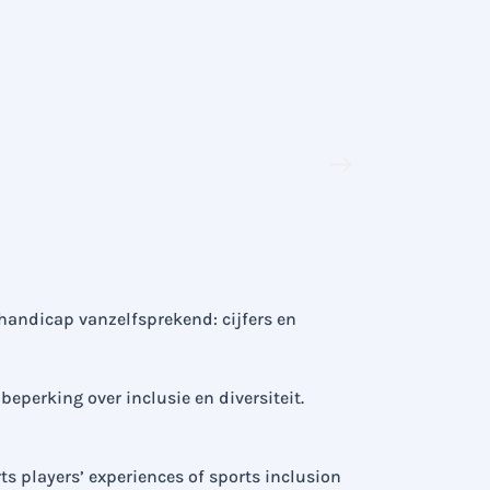
2.
Wist je 
Er grote versc
liplezen of ge
 handicap vanzelfsprekend: cijfers en
beperking over inclusie en diversiteit.
ts players’ experiences of sports inclusion