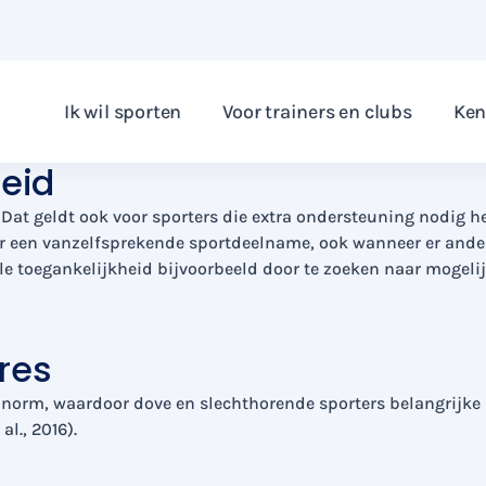
otiveerd om te sporten als horende mensen. Toch sporten zij
Ik wil sporten
Voor trainers en clubs
Ken
ormen ook de basis voor onze kennisproducten.
heid
 Dat geldt ook voor sporters die extra ondersteuning nodig he
oor een vanzelfsprekende sportdeelname, ook wanneer er an
ale toegankelijkheid bijvoorbeeld door te zoeken naar mogel
res
norm, waardoor dove en slechthorende sporters belangrijke 
l., 2016).