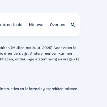
 minder vaak. Hier vind je cijfers en
nis en tools
Nieuws
Over ons
bben (Mulier Instituut, 2025). Voor velen is
dere drempels zijn. Andere mensen kunnen
ijkheden, onderlinge afstemming en vragen te
instructies en informele gesprekken missen.