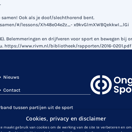
.
je samen! Ook als je doof/slechthorend bent.
_je_samen/#/lessons/Xh48e04e2z_- x9kvGlmXWBQekkwI_lGi
016). Belemmeringen en drijfveren voor sport en bewegen bij
eu. https://www.rivm.nl/bibliotheek/rapporten/2016-0201.pdf
Nieuws
Contact
and tussen partijen uit de sport
en
NOC*NSF
)
en partijen met expertise
Cookies, privacy en disclaimer
is
. Gezamenlijk gaan wij de uitdaging
e maakt gebruik van cookies om de werking van de site te verbeteren en om 
et een auditieve handicap te verhogen en