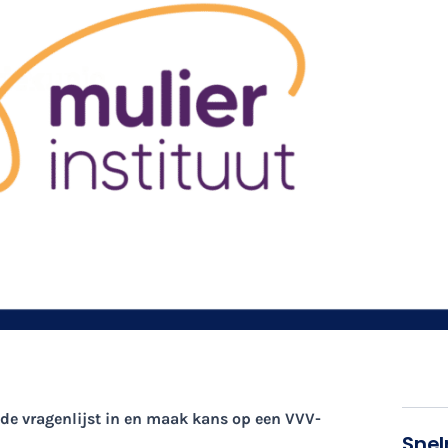
 de vragenlijst in en maak kans op een VVV-
Snel