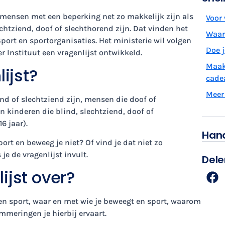
ensen met een beperking net zo makkelijk zijn als
Voor 
chtziend, doof of slechthorend zijn. Dat vinden het
Waar 
port en sportorganisaties. Het ministerie wil volgen
Doe 
r Instituut een vragenlijst ontwikkeld.
Maak
ijst?
cade
Meer
nd of slechtziend zijn, mensen die doof of
n kinderen die blind, slechtziend, doof of
6 jaar).
Hand
rt en beweeg je niet? Of vind je dat niet zo
je de vragenlijst invult.
Dele
ijst over?
 en sport, waar en met wie je beweegt en sport, waarom
emmeringen je hierbij ervaart.