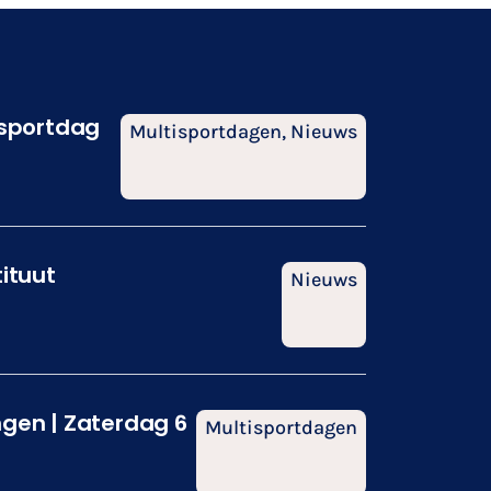
isportdag
Multisportdagen
,
Nieuws
tituut
Nieuws
ngen | Zaterdag 6
Multisportdagen