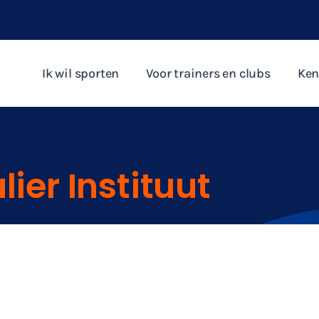
Ik wil sporten
Voor trainers en clubs
Ken
ier Instituut