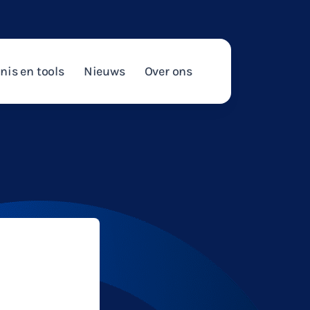
nis en tools
Nieuws
Over ons