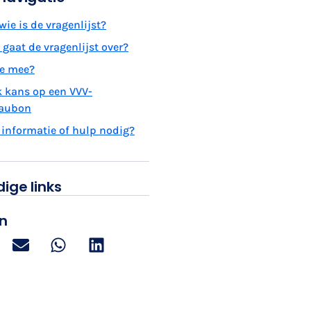
wie is de vragenlijst?
gaat de vragenlijst over?
je mee?
 kans op een VVV-
aubon
 informatie of hulp nodig?
ige links
n