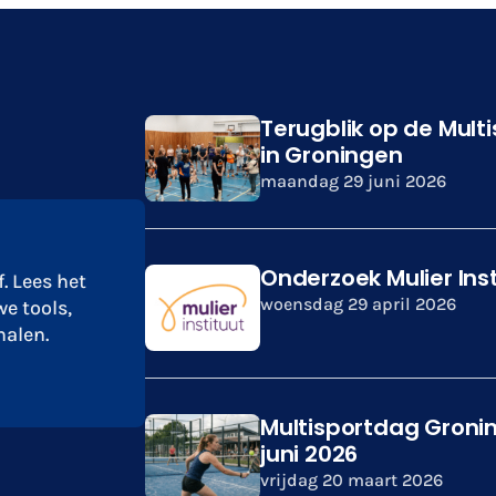
Terugblik op de Mult
in Groningen
maandag 29 juni 2026
Onderzoek Mulier Ins
. Lees het
woensdag 29 april 2026
we tools,
alen.
Multisportdag Groni
juni 2026
vrijdag 20 maart 2026