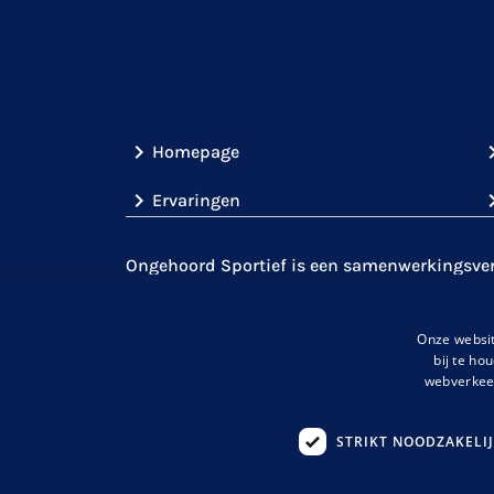
Homepage
Ervaringen
Ongehoord Sportief is een samenwerkingsverb
(
Gehandicaptensport
Nederland
,
de
KNDSB
over doof- en slechthorendheid, zoals
Kental
Onze websit
aan om de sportparticipatie onder mensen m
bij te ho
de belemmeringen uit de weg te halen.
webverkeer
STRIKT NOODZAKELI
info@ongehoordsportief.nl