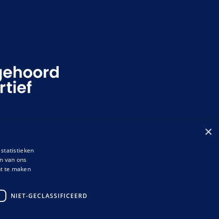
×
statistieken
en van ons
nt te maken
NIET-GECLASSIFICEERD