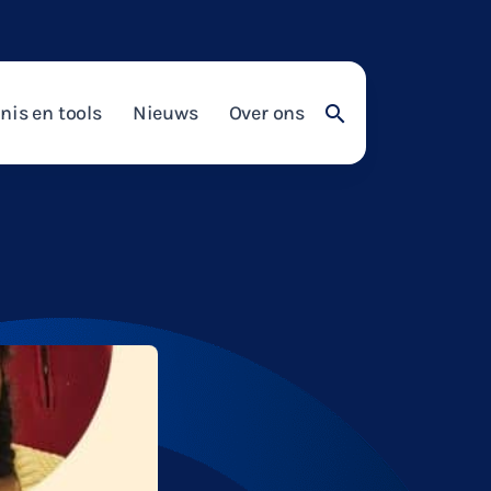
nis en tools
Nieuws
Over ons