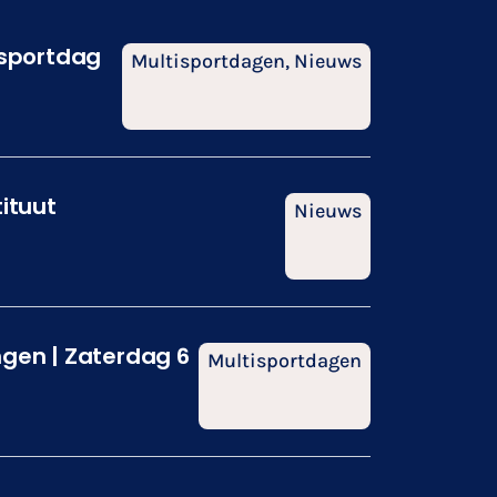
isportdag
Multisportdagen
,
Nieuws
tituut
Nieuws
ngen | Zaterdag 6
Multisportdagen