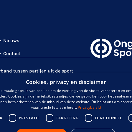
Nieuws
Contact
and tussen partijen uit de sport
en
NOC*NSF
)
en partijen met expertise
Cookies, privacy en disclaimer
is
. Gezamenlijk gaan wij de uitdaging
e maakt gebruik van cookies om de werking van de site te verbeteren en om 
et een auditieve handicap te verhogen en
uden. Cookies zijn kleine tekstbestandjes die we gebruiken voor het analyser
 en het verbeteren van de inhoud van deze website. Dit helpt ons om conte
waar u echt iets aan heeft.
Privacybeleid
JK
PRESTATIE
TARGETING
FUNCTIONEEL