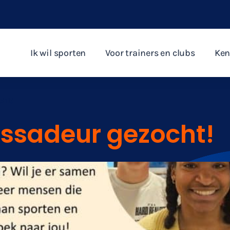
Ik wil sporten
Voor trainers en clubs
Ken
cht!
sadeur gezocht!