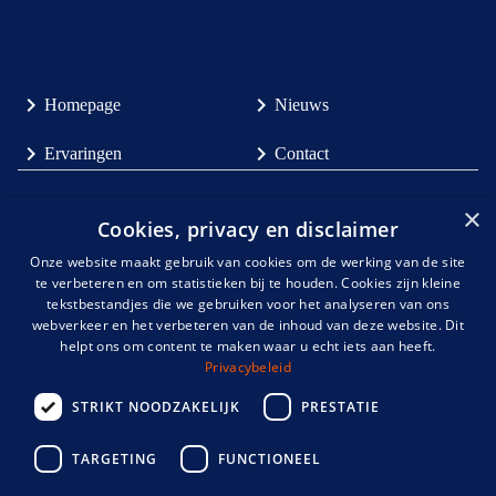
Homepage
Nieuws
Ervaringen
Contact
×
Ongehoord Sportief is een samenwerkingsverband tussen partijen
Cookies, privacy en disclaimer
uit de sport (
Gehandicaptensport
Nederland
,
de
Onze website maakt gebruik van cookies om de werking van de site
KNDSB
en
NOC*NSF
)
en partijen met expertise over doof- en
te verbeteren en om statistieken bij te houden. Cookies zijn kleine
slechthorendheid, zoals
Kentalis
. Gezamenlijk gaan wij de
tekstbestandjes die we gebruiken voor het analyseren van ons
uitdaging aan om de sportparticipatie onder mensen met een
webverkeer en het verbeteren van de inhoud van deze website. Dit
helpt ons om content te maken waar u echt iets aan heeft.
auditieve handicap te verhogen en de belemmeringen uit de weg
Privacybeleid
te halen.
STRIKT NOODZAKELIJK
PRESTATIE
TARGETING
FUNCTIONEEL
info@ongehoordsportief.nl