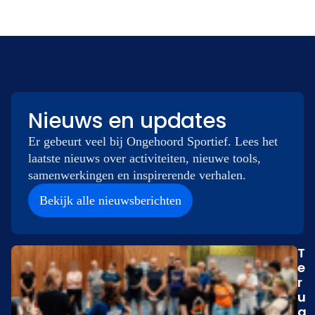
Nieuws en updates
Er gebeurt veel bij Ongehoord Sportief. Lees het
laatste nieuws over activiteiten, nieuwe tools,
samenwerkingen en inspirerende verhalen.
Bekijk alle nieuwsberichten
T
e
r
u
g