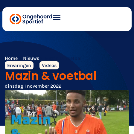
Home
»
Nieuws
»
Mazin & voetbal
Ervaringen
Videos
Mazin & voetbal
dinsdag 1 november 2022