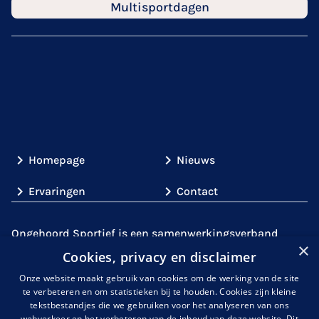
Multisportdagen
Homepage
Nieuws
Ervaringen
Contact
Ongehoord Sportief is een samenwerkingsverband
×
tussen partijen uit de sport (
Gehandicaptensport
Cookies, privacy en disclaimer
Nederland
,
de
KNDSB
en
NOC*NSF
)
en partijen met
Onze website maakt gebruik van cookies om de werking van de site
expertise over doof- en slechthorendheid,
te verbeteren en om statistieken bij te houden. Cookies zijn kleine
zoals
Kentalis
. Gezamenlijk gaan wij de uitdaging aan
tekstbestandjes die we gebruiken voor het analyseren van ons
om de sportparticipatie onder mensen met een
webverkeer en het verbeteren van de inhoud van deze website. Dit