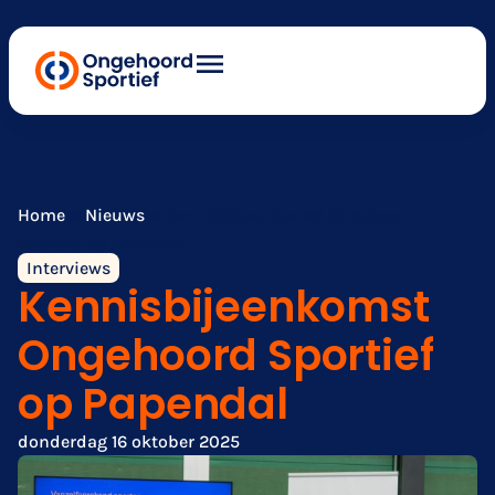
Home
»
Nieuws
»
Kennisbijeenkomst Ongehoord
Sportief op Papendal
Interviews
Kennisbijeenkomst
Ongehoord Sportief
op Papendal
donderdag 16 oktober 2025