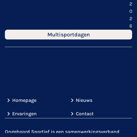
2
0
2
6
Multisportdagen
Homepage
Nieuws
Ervaringen
Contact
Ongehoord Sportief is een samenwerkingsverband