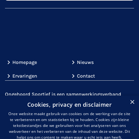
Homepage
Nieuws
Ervaringen
Contact
Ongehoord Sportief is een samenwerkingsverband
×
tussen partijen uit de sport (
Gehandicaptensport
Cookies, privacy en disclaimer
Nederland
,
de
KNDSB
en
NOC*NSF
)
en partijen met
Onze website maakt gebruik van cookies om de werking van de site
expertise over doof- en slechthorendheid,
te verbeteren en om statistieken bij te houden. Cookies zijn kleine
zoals
Kentalis
. Gezamenlijk gaan wij de uitdaging aan
tekstbestandjes die we gebruiken voor het analyseren van ons
om de sportparticipatie onder mensen met een
webverkeer en het verbeteren van de inhoud van deze website. Dit
helpt ons om content te maken waar u echt iets aan heeft.
auditieve handicap te verhogen en de belemmeringen