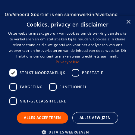
Ongehoord Sportief is een samenwerkingsverband
×
tussen partijen uit de sport (
Gehandicaptensport
Cookies, privacy en disclaimer
Nederland
,
de
KNDSB
en
NOC*NSF
)
en partijen met
Onze website maakt gebruik van cookies om de werking van de site
expertise over doof- en slechthorendheid,
te verbeteren en om statistieken bij te houden. Cookies zijn kleine
zoals
Kentalis
. Gezamenlijk gaan wij de uitdaging aan
tekstbestandjes die we gebruiken voor het analyseren van ons
om de sportparticipatie onder mensen met een
webverkeer en het verbeteren van de inhoud van deze website. Dit
helpt ons om content te maken waar u echt iets aan heeft.
auditieve handicap te verhogen en de belemmeringen
Privacybeleid
uit de weg te halen.
STRIKT NOODZAKELIJK
PRESTATIE
TARGETING
FUNCTIONEEL
info@ongehoordsportief.nl
NIET-GECLASSIFICEERD
ALLES ACCEPTEREN
ALLES AFWIJZEN
DETAILS WEERGEVEN