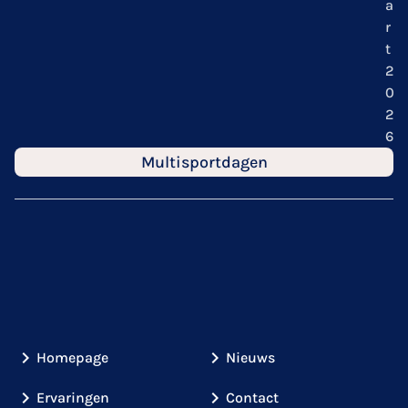
a
r
t
2
0
2
6
Multisportdagen
Homepage
Nieuws
Ervaringen
Contact