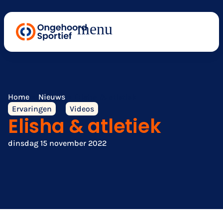
Home
»
Nieuws
»
Elisha & atletiek
Ervaringen
Videos
Elisha & atletiek
dinsdag 15 november 2022