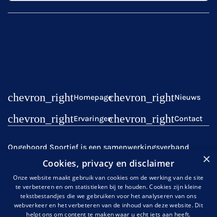
Homepage
Nieuws
Ervaringen
Contact
Ongehoord Sportief is een samenwerkingsverband
×
tussen partijen uit de sport (
Gehandicaptensport
Cookies, privacy en disclaimer
Nederland
,
de
KNDSB
en
NOC*NSF
)
en partijen met
Onze website maakt gebruik van cookies om de werking van de site
expertise over doof- en slechthorendheid,
te verbeteren en om statistieken bij te houden. Cookies zijn kleine
zoals
Kentalis
. Gezamenlijk gaan wij de uitdaging aan
tekstbestandjes die we gebruiken voor het analyseren van ons
om de sportparticipatie onder mensen met een
webverkeer en het verbeteren van de inhoud van deze website. Dit
helpt ons om content te maken waar u echt iets aan heeft.
auditieve handicap te verhogen en de belemmeringen