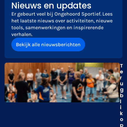
Nieuws en updates
Er gebeurt veel bij Ongehoord Sportief. Lees
het laatste nieuws over activiteiten, nieuwe
tools, samenwerkingen en inspirerende
verhalen.
Bekijk alle nieuwsberichten
T
e
r
u
g
b
l
i
k
o
p