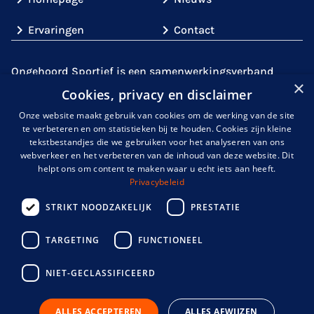
Ervaringen
Contact
Ongehoord Sportief is een samenwerkingsverband
×
tussen partijen uit de sport (
Gehandicaptensport
Cookies, privacy en disclaimer
Nederland
,
de
KNDSB
en
NOC*NSF
)
en partijen met
Onze website maakt gebruik van cookies om de werking van de site
expertise over doof- en slechthorendheid,
te verbeteren en om statistieken bij te houden. Cookies zijn kleine
zoals
Kentalis
. Gezamenlijk gaan wij de uitdaging aan
tekstbestandjes die we gebruiken voor het analyseren van ons
om de sportparticipatie onder mensen met een
webverkeer en het verbeteren van de inhoud van deze website. Dit
helpt ons om content te maken waar u echt iets aan heeft.
auditieve handicap te verhogen en de belemmeringen
Privacybeleid
uit de weg te halen.
STRIKT NOODZAKELIJK
PRESTATIE
TARGETING
FUNCTIONEEL
info@ongehoordsportief.nl
NIET-GECLASSIFICEERD
ALLES ACCEPTEREN
ALLES AFWIJZEN