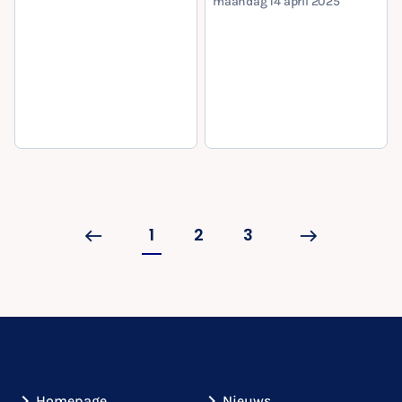
maandag 14 april 2025
1
2
3
Homepage
Nieuws