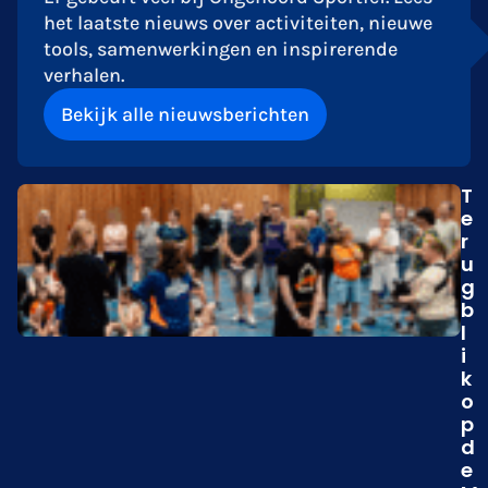
het laatste nieuws over activiteiten, nieuwe
tools, samenwerkingen en inspirerende
verhalen.
Bekijk alle nieuwsberichten
T
e
r
u
g
b
l
i
k
o
p
d
e