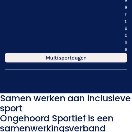
a
r
t
2
0
2
6
Multisportdagen
Samen werken aan inclusieve
sport
Ongehoord Sportief is een
samenwerkingsverband